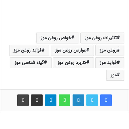
تاثیرات روغن موز
خواص روغن موز
روغن موز
عوارض روغن موز
فواید روغن موز
فواید موز
کاربرد روغن موز
گیاه شناسی موز
موز
فیس بوک
توییتر
لینکدین
واتس آپ
تلگرام
اشتراک گذاری از طریق ایمیل
چاپ