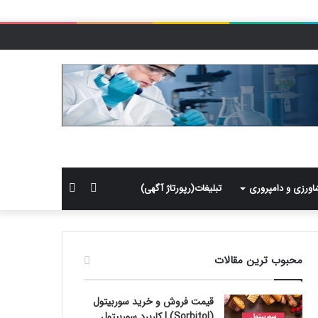
سایدبار
جستجو
اورزی و دامپروری
تبلیغات(رپورتاژ آگهی)
برای
محبوب ترین مقالات
قیمت فروش و خرید سوربیتول
(Sorbitol) | کاربرد سوربیتول