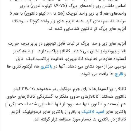
اساس داشتن زیر واحدهای بزرگ (۷۵-۸۴ کیلو دالتون) با زیر
واحدهای هم d یا زیر واحد کوچک (۵۵ تا ۶۹ کیلو دالتون) با هم b
مرتبط تقسیم بندی کرد. همه آنزیم های زیر واحد کوچک برخلاف
آنزیم های بزرگ تر تاکنون شناسایی شده اند.
آنزیم های زیر واحد بزرگ تر ثبات قابل توجهی در برابر درجه حرارت
بالا و پروتئولیز نشان می دهند. کاتالاز-پراکسیدازها از طبقه کمتر
گسترده علاوه بر فعالیت کاتالیزوری، فعالیت پراکسیداتیک قابل
توجهی نیز از خود نشان می دهند. آنها در
باکتری
ها، آرکئوباکتری ها
و
قارچ
ها یافت می شوند.
کاتالاز- پراکسیدازها دارای جرم مولکولی در محدوده ۱۲۰-۳۴۰ کیلو
دالتون هستند. کاتالازهای حاوی منگنز به گستردگی کاتالازهای حاوی
هم نیستند و تاکنون تنها سه مورد از آنها شناسایی شده است، یکی از
باکتری های
اسید لاکتیک
و باقی از باکتری های ترموفیلیک. آنزیم
کاتالاز در باکتری ها بسیار مورد مطالعه قرار گرفته اند.