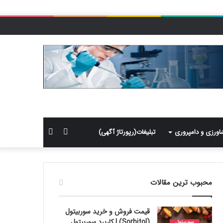
سایدبار
جستجو
اورزی و دامپروری
تبلیغات(رپورتاژ آگهی)
برای
محبوب ترین مقالات
قیمت فروش و خرید سوربیتول
(Sorbitol) | کاربرد سوربیتول