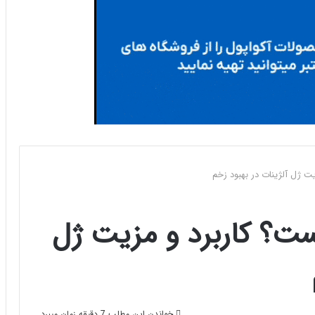
ت ژل آلژینات در بهبود زخم
ست؟ کاربرد و مزیت ژل
خواندن این مطلب 7 دقیقه زمان میبرد