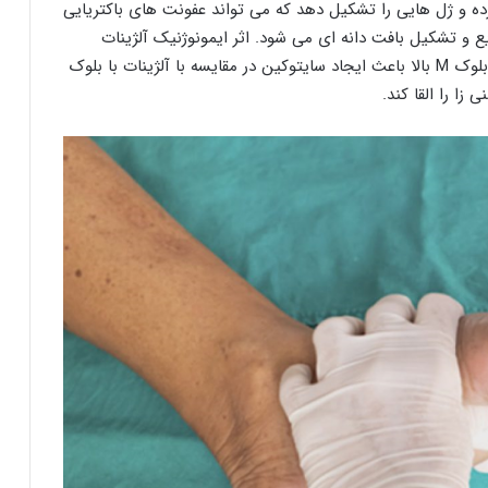
ه و ژل هایی را تشکیل دهد که می تواند عفونت های باکتریایی
یع و تشکیل بافت دانه ای می شود. اثر ایمونوژنیک آلژینات
تحت تاثیر میزان بلوک M قرار می گیرد. آلژینات حاوی بلوک M بالا باعث ایجاد سایتوکین در مقایسه با آلژینات با بلوک