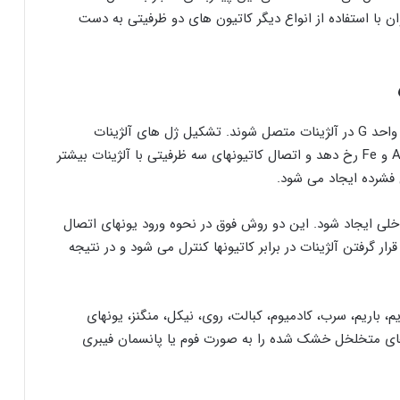
 با استفاده از انواع دیگر کاتیون های دو ظرفیتی به دست
کاتیون ها می توانند به توالی واحد های مختلف غیر از واحد G در آلژینات متصل شوند. تشکیل ژل های آلژینات
همچنین می تواند در حضور یونهای سه ظرفیتی مانند Al و Fe رخ دهد و اتصال کاتیونهای سه ظرفیتی با آلژینات بیشتر
 فشرده ایجاد می شود.
خلی ایجاد شود. این دو روش فوق در نحوه ورود یونهای اتصال
ار گرفتن آلژینات در برابر کاتیونها کنترل می شود و در نتیجه
، باریم، سرب، کادمیوم، کبالت، روی، نیکل، منگنز، یونهای
 های متخلخل خشک شده را به صورت فوم یا پانسمان فیبری