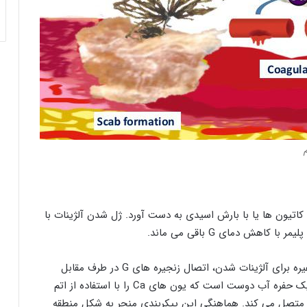
 کاتیون ها یا با بارش اسیدی به دست آورد. ژل شدن آلژینات با
علاوه بر کاتیون های دو ظرفیتی مانند یون های Ca و غیره برای آلژینات شدن، اتصال زنجیره های G در طرف مقابل
باعث ایجاد یک حفره الماسی شکل می شود که حاوی یک حفره آب دوست است که یون های Ca را با استفاده از اتم
 متصل می کند. هماهنگی این پیکربندی منجر به شکل منطقه