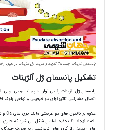
پانسمان آلژینات چیست؟ کاربرد و مزیت ژل آلژینات در بهبود زخم
تشکیل پانسمان ژل آلژینات
پانسمان ژل آلژینات را می توان با پیوند عرضی یونی با
اتصال مشارکتی کاتیونهای دو ظرفیتی و نواحی بلوک G پلیمر با کاهش دمای G باقی می ماند.
های اکسیژن از گروه های کربوکسیل به صورت چندگانه