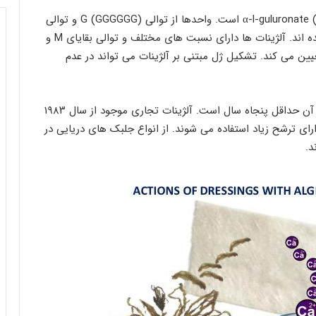
شامل یک واحد از پیوند β-d-mannuronate (M) و α-l-guluronate (G) است. واحدها از توالی G (GGGGGG) و توالی
M MMMMMM) ) و تناوبی از GMGMGM) ) تشکیل شده اند. آلژینات ها دارای نسبت های مختلف و توالی بقایای M و
یین می کند. تشکیل ژل مبتنی بر آلژینات می تواند در عدم
آلژینات تجزیه پذیر ساخته شده از جلبک دریایی قدمت آن حداقل پنجاه سال است. آلژینات تجاری موجود از سال ۱۹۸۳
ای ترشح زیاد استفاده می شوند. از انواع جلبک های دریایی در
د.