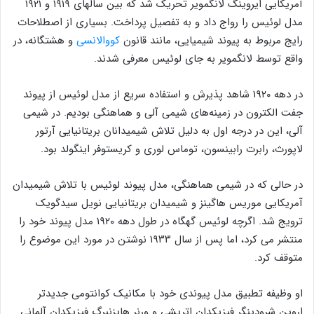
آمریکایی ایروینگ لانگمویر تحریک شد که بین سالهای ۱۹۱۹ و ۱۹۲۱
مدل لوئیس را رواج داد و به تفصیل پرداخت. بسیاری از اصطلاحات
رایج مربوط به پیوند شیمیایی، مانند قانون
کووالانسی
و هشتگانه، در
واقع توسط لانگمویر به جای لوئیس معرفی شدند.
در دهه ۱۹۲۰ شاهد پذیرش و استفاده سریع از مدل لوئیس از پیوند
جفت الکترون در زمینه‌های شیمی آلی و هماهنگی بودیم. در شیمی
آلی، این در درجه اول به دلیل تلاش شیمیدانان بریتانیایی آرتور
لاپورث، رابرت رابینسون، توماس لوری و کریستوفر اینگولد بود.
در حالی که در شیمی هماهنگی، مدل پیوند لوئیس با تلاش شیمیدان
آمریکایی موریس هاگینز و شیمیدان بریتانیایی نویل سیدگویک
ترویج شد. اگرچه لوئیس گهگاه در طول دهه ۱۹۲۰ مدل پیوند خود را
منتشر می کرد، اما پس از سال ۱۹۳۳ نوشتن در مورد این موضوع را
متوقف کرد.
او وظیفه تطبیق مدل پیوندی خود با مکانیک کوانتومی جدیدتر
اروین شرودینگر فیزیکدان اتریشی و ورنر هایزنبرگ فیزیکدان آلمانی