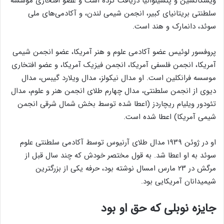
ویسکانسین و پنسیلوانیا دریافت کرده است و عضو افتخاری مؤسسه
سلطنتی بریتانیای کبیر، انجمن شیمی لندن، و آکادمی‌های ملی
سوئد، دانمارک و هند است.
پروفسور لوئیس عضو آکادمی علوم و هنر آمریکا، عضو انجمن شیمی
آمریکا، انجمن فلسفی آمریکا، انجمن فیزیک آمریکا، و عضو افتخاری
موسسه فرانکلین است. او مدال نیکولز، مدال ویلارد گیبس، مدال
دیوی از انجمن سلطنتی، مدال چهارم طلای انجمن هنر و علوم، مدال
تئودور ویلیام ریچاردز (اعطا شده توسط بخش شمال شرقی انجمن
شیمی آمریکا) اعطا شده است.
او در ژوئن ۱۹۳۹ مدال طلای آرنیوس توسط آکادمی سلطنتی علوم
سوئد به او اعطا شد. به قول مختصر خودش که چند سال قبل از
مرگش در ۲۳ مارس امسال نوشته بود، حرفه یکی از بزرگترین
شیمیدانان آمریکایی بود.
جایزه نوبلی که حق او بود