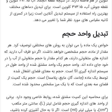
کلوین از هم فاصله دارند. در نتیجه نقطه انجماد آب ۲۷۳.۱۵ کلوین و
نقطه جوش آب، ۳۷۳.۱۵ کلوین است. برای تبدیل دماهای مختلف
بهترین راه استفاده از سیستم تبدیل آنلاین است زیرا در کسری از
ثانیه مقیاس های مورد نظر شما را تغییر می دهد.
تبدیل واحد حجم
خواص یک ماده را می توان به روش های مختلفی توصیف کرد. هر
مقدار از ماده، حجم مشخصی خواهد داشت. اگر دو ظرف آب دارید که
اندازه های متفاوتی دارند، هر کدام مقدار یا حجم متفاوتی از آب را در
خود جای داده اند. واحد حجم یک واحد مشتق شده از واحد طول در
سیستم اندازه گیری SI است. حجم به معنای فضای اشغال شده
توسط یک ماده (جامد، گاز، مایع، پلاسما) است. حجم یک کمیت از
فضای سه بعدی است که با یک مرز مشخص محدود شده ‌است.
برای محاسبه این کمیت مشتق شده، روابط خاصی وجود دارد. برخی
از واحد های اندازه گیری حجم شامل لیتر (L)، سانتی متر مکعب
۳
(cm
)، یا میلی لیتر (ml) است. اگر تا به حال آشپزی کرده باشید،