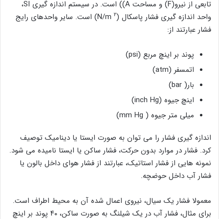
تابعی از نیرو(F) و مساحت A)) است. در سیستم اندازه گیری SI،
۲
واحد اندازه گیری فشار پاسکال (N/m
) است. سایر واحدهای رایج
فشار عبارتند از:
پوند بر اینچ مربع (psi)
اتمسفر (atm)
بار( bar)
اینچ جیوه (inch Hg)
میلی متر جیوه ( mm Hg)
اندازه گیری فشار را می توان به صورت ایستا یا دینامیک توصیف
کرد. فشار در موارد بدون حرکت، فشار ساکن یا ایستا نامیده می شود.
نمونه هایی از فشار استاتیک، عبارتند از فشار هوای داخل بالون یا
فشار آب داخل حوضچه.
معمولا فشار یک سیال، نیروی اعمال شده آن به محیط اطراف است.
برای مثال، فشار آب در یک شیلنگ به صورت ساکن، ۴۰ پوند بر اینچ