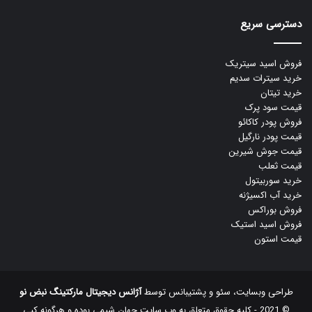
دسترسی سریع
فروش اسید سیتریک
خرید سیترات سدیم
خرید تیتان
قیمت سود پرک
فروش پودر کاکائو
قیمت پودر نارگیل
قیمت جوش شیرین
قیمت ثعلب
خرید سوربیتول
خرید آب اکسیژنه
فروش بوراکس
فروش اسید استیک
قیمت استون
طراحی وبسایت، سئو و پشتیبانس توسط
آژانس دیجیتال مارکتینگ نبض نو
© 2021 - کلیه حقوق متعلق به وب سایت جهان شیمی بوده و هرگونه کپی