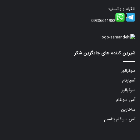
تلگرام و واتساپ:
09336611982
شیرین کننده های جایگزین شکر
سوکرالوز
آسپارتام
سوکرالوز
آس سولفام
ساخارین
آس سولفام پتاسیم