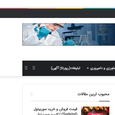
سایدبار
جستجو
اورزی و دامپروری
تبلیغات(رپورتاژ آگهی)
برای
محبوب ترین مقالات
قیمت فروش و خرید سوربیتول
(Sorbitol) | کاربرد سوربیتول