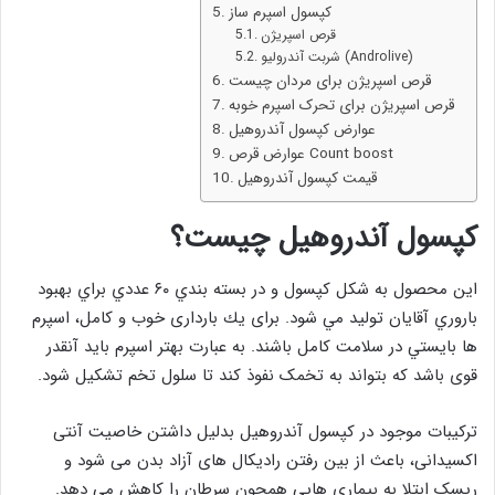
کپسول اسپرم ساز
قرص اسپریژن
شربت آندروليو (Androlive)
قرص اسپریژن برای مردان چیست
قرص اسپریژن برای تحرک اسپرم خوبه
عوارض کپسول آندروهیل
عوارض قرص Count boost
قیمت کپسول آندروهیل
کپسول آندروهيل چيست؟
اين محصول به شکل کپسول و در بسته بندي ۶۰ عددي براي بهبود
باروري آقايان توليد مي شود. برای یك بارداری خوب و كامل، اسپرم
ها بایستي در سلامت كامل باشند. به عبارت بهتر اسپرم بايد آنقدر
قوی باشد كه بتواند به تخمک نفوذ كند تا سلول تخم تشکيل شود.
ترکیبات موجود در کپسول آندروهیل بدلیل داشتن خاصیت آنتی
اکسیدانی، باعث از بین رفتن رادیکال های آزاد بدن می شود و
ریسک ابتلا به بیماری هایی همچون سرطان را کاهش می دهد.