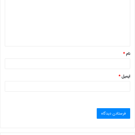
ی
د
گ
ا
ه
*
نام
*
ایمیل
*