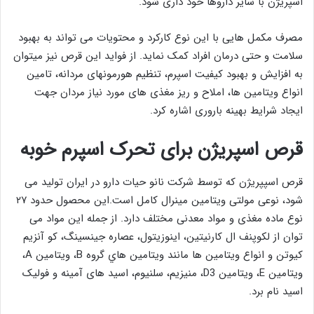
اسپریژن با سایر داروها خود داری شود.
مصرف مکمل هایی با این نوع کارکرد و محتویات می تواند به بهبود
سلامت و حتی درمان افراد کمک نماید. از فواید این قرص نیز میتوان
به افزایش و بهبود کیفیت اسپرم، تنظیم هورمونهای مردانه، تامین
انواع ویتامین ها، املاح و ریز مغذی های مورد نیاز مردان جهت
ایجاد شرایط بهینه باروری اشاره کرد.
قرص اسپریژن برای تحرک اسپرم خوبه
قرص اسپپریژن که توسط شرکت نانو حیات دارو در ایران تولید می
شود، نوعی مولتی ویتامین مینرال کامل است.این محصول حدود ۲۷
نوع ماده مغذی و مواد معدنی مختلف دارد. از جمله این مواد می
توان از لکوپنف ال کارنیتین، اینوزیتول، عصاره جینسینگ، کو آنزیم
کیوتن و انواع ویتامین ها مانند ويتامين هاي گروه B، ويتامين A،
ويتامين E، ويتامين D3، منیزیم، سلنیوم، اسید های آمینه و فولیک
اسید نام برد.