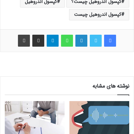
کپسول آندروهيل چيست؟
کپسول اندروهيل
کپسول اندروهيل چيست
فیس بوک
توییتر
لینکدین
واتس آپ
تلگرام
اشتراک گذاری از طریق ایمیل
چاپ
نوشته های مشابه