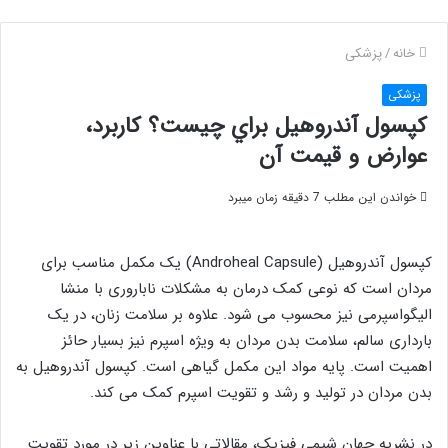
خانه
/
پزشکی
پزشکی
کپسول آندروهيل براي چيست؟ کاربرد،
عوارض و قيمت آن
خواندن این مطلب 7 دقیقه زمان میبرد
کپسول آندروهیل (Androheal Capsule) یک مکمل مناسب برای
مردان است که نوعی کمک درمان به مشکلات ناباروری با منشا
الیگواسپرمی نیز محسوب می شود. علاوه بر سلامت زنان، در یک
بارداری سالم، سلامت بدن مردان به ویژه اسپرم نیز بسیار حائز
اهمیت است. پایه مواد این مکمل گیاهی است. کپسول آندروهيل به
بدن مردان در تولید و رشد و تقویت اسپرم کمک می کند.
در نشريه جهان شيمي فيزيک، مقالاتي با عناوين زير در مورد تقويت