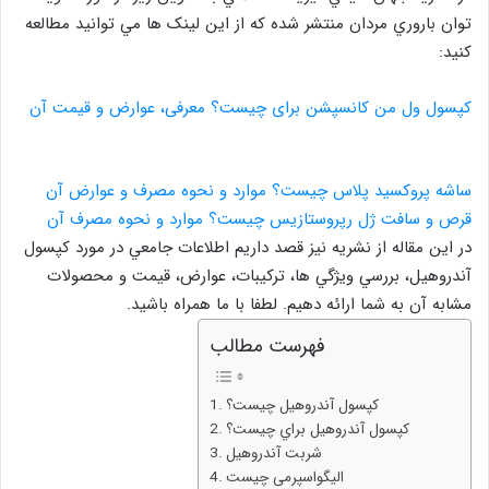
توان باروري مردان منتشر شده که از اين لينک ها مي توانيد مطالعه
کنيد:
کپسول ول من کانسپشن برای چیست؟ معرفی، عوارض و قیمت آن
ساشه پروکسید پلاس چیست؟ موارد و نحوه مصرف و عوارض آن
قرص و سافت ژل رپروستازیس چیست؟ موارد و نحوه مصرف آن
در اين مقاله از نشريه نيز قصد داريم اطلاعات جامعي در مورد کپسول
آندروهيل، بررسي ويژگي ها، ترکيبات، عوارض، قيمت و محصولات
مشابه آن به شما ارائه دهيم. لطفا با ما همراه باشيد.
فهرست مطالب
کپسول آندروهيل چيست؟
کپسول آندروهيل براي چيست؟
شربت آندروهيل
الیگواسپرمی چیست