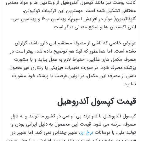
کانت بوست نیز مانند کپسول آندروهیل از ویتامین ها و مواد معدنی
مختلفی تشکیل شده است. مهمترین این ترکیبات کوکیوتن،
گلوتاتیتون( موثر در افزایش اسپرم)، ویتامین ب۱۲ و ویتامین سی،
انتی اکسیدان ها و املاح معدنی دیگر است.
عوارض خاصی که ناشی از مصرف مستقیم اين دارو باشد، گزارش
نشده است. اما همانطور که قبلا هم توضیح داده شد، بهتر است در
مصرف مکمل های غذایی، احتیاط لازم به عمل بیاید و با مشورت
پزشک مصرف شود. در صورت تغییرات فیزیکی یا رفتاری غیر معمول
ناشی از مصرف این مکمل، در اولین فرصت با پزشک خود مشورت
نمایید.
قیمت کپسول آندروهیل
کپسول آندروهیل با نام برند پی ام سی در کشور ما تولید و به بازار
مصرف، عرضه می شود. قيمت این محصول به دلیل ایرانی بودن و
تولید ملی، با نوسانات
نرخ ارز
، تغییر چندانی نمی کند. اما تغییر در
قیمت مواد اولیه ممکن است در بلند مدت درافزایش یا کاهش قیمت