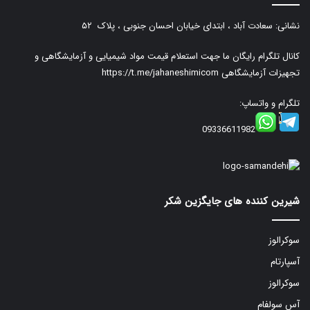
نشانی: سعادت آباد ، ابتدای خیابان احسان جنوبی ، پلاک ۵۲
کانال تلگرام رایگان ما جهت استعلام قیمت مواد شیمیایی و آزمایشگاهی و
تجهیزات آزمایشگاهی
https://t.me/jahaneshimicom
تلگرام و واتساپ:
09336611982
شیرین کننده های جایگزین شکر
سوکرالوز
آسپارتام
سوکرالوز
آس سولفام