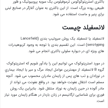
باکتری استرپتوکوکوس ترموفیلوس یک سویه پروبیوتیک و فلور
طبیعی روده بزرگ است. از این باکتری به عنوان آغازگر در صنایع لبنی
برای پنیر و ماست استفاده می شود.
لانسفیلد چیست
لانسفیلد یا لنسفیلد یک روش سروتیپ بندی (Lancefield
serotyping) است. این تقسیم بندی با توجه به وجود کربوهیدرات
های ویژه ای در دیواره سلولی باکتری انجام می شود.
در مورد استرپتوکوک مي توانيم اين را يادآور شويم که استرپتوکوک
گروه B لانسفیلد از مهمترین عوامل ایجاد مرگ و میر يا ايجاد بيماري
در نوزادان و تب‌ های پس از زایمان مادران محسوب می‌ شود. آنچه
مسلم است انتقال عفونت خواهد بود. در واقع عفونت می‌ تواند از
مادر آلوده در حین زایمان به نوزاد منتقل شود. بنایراین یک روش
فوري برای شناسایی ارگانیسم در زنان باردار در هنگام زایمان مورد نیاز
است.