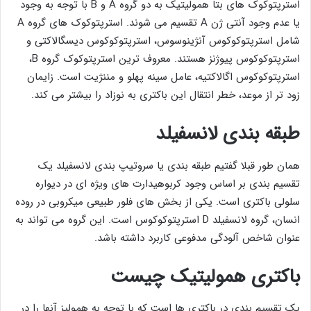
استرپتوکوک های بتا همولیتیک به دو گروه A و B با توجه به وجود
یا عدم وجود آنتی ژن A تقسیم می شوند. استرپتوکوک های گروه A
شامل استرپتوکوکوس آنژینوسوس، استرپتوکوکوس دیسگالاکتی و
استرپتوکوکوس پیوژنز هستند. معروف ترین استرپتوکوک گروه B،
استرپتوکوکوس اگالاکتیه، عامل سینه پهلو و مننژیت است. زایمان
زود تر از موعد، خطر انتقال این باکتری به نوزاد را بیشتر می کند.
طبقه بندی لانسفیلد
همان طور قبلا گفتیم طبقه بندی یا سروتیپ بندی لانسفیلد یک
تقسیم بندی بر اساس وجود کربوهیدارت های ویژه ای در دیواره
سلولی باکتری است. یکی از بخش های فلور طبیعی میکروبی در روده
انسان، گروه لانسفیلد D استرپتوکوکوس است. این گروه می تواند به
عنوان شاخص آلودگی مدفوعی کاربرد داشته باشد.
باکتری همولیتیک چیست
یک تقسیم بندی در باکتری ها است که با توجه به همولیز آنها را در