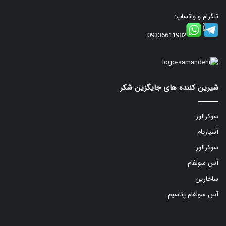
تلگرام و واتساپ:
09336611982
شیرین کننده های جایگزین شکر
سوکرالوز
آسپارتام
سوکرالوز
آس سولفام
ساخارین
آس سولفام پتاسیم