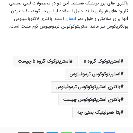
باکتری های پرو بویتیک هستند. این دو در محصولات لینی صنعتی
کاربرد های فراوانی دارند. دلیل استفاده از این دو گونه، مفید بودن
آنها برای سلامتی و طول عمر
انسان
است. باکتری لاکتوباسیلوس
بولگاریکوس نیز مانند استرپتوکوکوس ترموفیلوس گرم مثبت است.
استرپتوکوک گروه a
استرپتوکوک گروه b چیست
استرپتوکوکوس ترموفيلوس
باکتری استرپتوکوکوس ترموفيلوس
باکتری استرپتوکوکوس چیست
بتا همولیتیک یعنی چه
فیس بوک
توییتر
لینکدین
واتس آپ
تلگرام
اشتراک گذاری از طریق ایمیل
چاپ