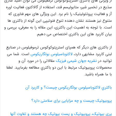
از ویژگی های باکتری استرپتوکوکوس ترمفیلوس می توان اسید سازی
سذیع در تخمیر شیر، متابولیسم قند، استفاده از گالاکتوز، فعالیت اوره
آز و فعالیت پروتئولیتیک را نام برد. این ویژگی های مهم فناوری که
متنوع نیز هستند نشان دهنده تنوع فنوتیپی این گونه از باکتری ها
است. با توجه به اهمیت این باکتری، این مقاله را به معرفی، بررسی و
بیان کاربرد های این باکتری اختصاص می دهیم.
از باکتری های دیگر که همپای استرپتوکوکوس ترموفیلوس در صنایع
لبنی کاربرد مشابهی دارد،
لاکتوباسیلوس بولگاریکوس
است. شما می
توانید در
نشریه جهان شیمی فیزیک
مقالاتی را در مورد آن و
محصولات پروبیوتیک مرتبط با اين دو باکتري مطالعه بفرمایید. لطفا
با ما همراه باشید.
باکتري لاکتوباسيلوس بولگاريکوس چيست؟ و کاربرد آن
پروبیوتیک چیست و چه مزایایی برای سلامتی دارد؟
پری بیوتیک، پروبیوتیک و پست بیوتیک چه هستند و تفاوت آنها