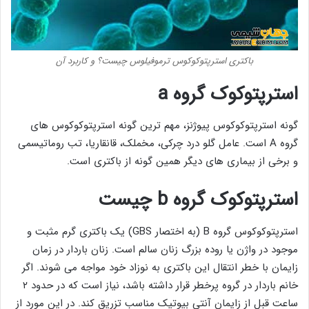
باکتری استرپتوکوکوس ترموفیلوس چیست؟ و کاربرد آن
استرپتوکوک گروه a
گونه استرپتوکوکوس پیوژنز، مهم ترین گونه استرپتوکوکوس های
گروه A است. عامل گلو درد چرکی، مخملک، قانقاریا، تب روماتیسمی
و برخی از بیماری های دیگر همین گونه از باکتری است.
استرپتوکوک گروه b چیست
استرپتوکوکوس گروه B (به اختصار GBS) یک باکتری گرم مثبت و
موجود در واژن یا روده بزرگ زنان سالم است. زنان باردار در زمان
زایمان با خطر انتقال این باکتری به نوزاد خود مواجه می شوند. اگر
خانم باردار در گروه پرخطر قرار داشته باشد، نیاز است که در حدود ۲
ساعت قبل از زایمان آنتی بیوتیک مناسب تزریق کند. در این مورد از