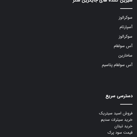
شیرین کننده های جایگزین شکر
سوکرالوز
آسپارتام
سوکرالوز
آس سولفام
ساخارین
آس سولفام پتاسیم
دسترسی سریع
فروش اسید سیتریک
خرید سیترات سدیم
خرید تیتان
قیمت سود پرک