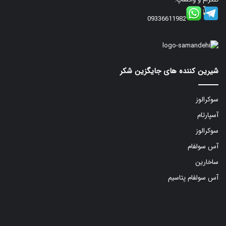
09336611982
شیرین کننده های جایگزین شکر
سوکرالوز
آسپارتام
سوکرالوز
آس سولفام
ساخارین
آس سولفام پتاسیم