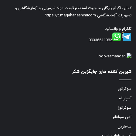
کانال تلگرام رایگان ما جهت استعلام قیمت مواد شیمیایی و آزمایشگاهی و
تجهیزات آزمایشگاهی
https://t.me/jahaneshimicom
تلگرام و واتساپ:
09336611982
شیرین کننده های جایگزین شکر
سوکرالوز
آسپارتام
سوکرالوز
آس سولفام
ساخارین
آس سولفام پتاسیم