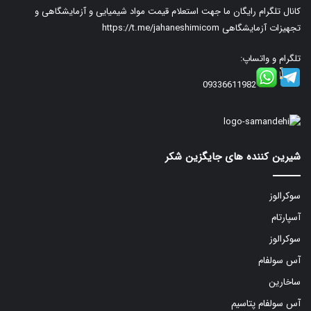
کانال تلگرام رایگان ما جهت استعلام قیمت مواد شیمیایی و آزمایشگاهی و
تجهیزات آزمایشگاهی
https://t.me/jahaneshimicom
تلگرام و واتساپ:
09336611982
شیرین کننده های جایگزین شکر
سوکرالوز
آسپارتام
سوکرالوز
آس سولفام
ساخارین
آس سولفام پتاسیم