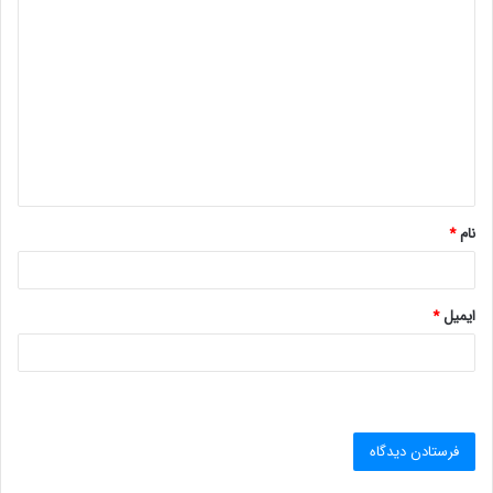
د
ی
د
گ
ا
ه
*
نام
*
ایمیل
*