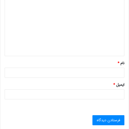
د
ی
د
گ
ا
ه
*
نام
*
ایمیل
*