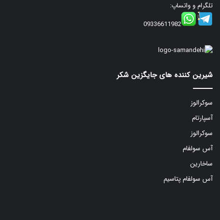
تلگرام و واتساپ:
09336611982
شیرین کننده های جایگزین شکر
سوکرالوز
آسپارتام
سوکرالوز
آس سولفام
ساخارین
آس سولفام پتاسیم