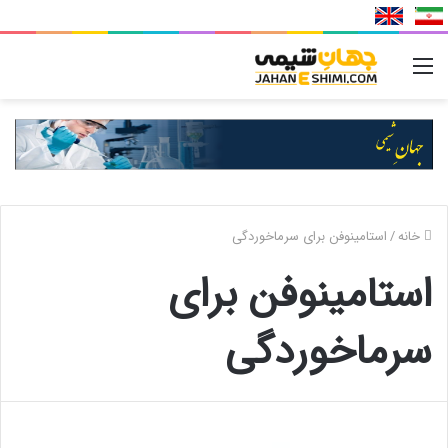
منو
خانه
/
استامینوفن برای سرماخوردگی
استامینوفن برای
سرماخوردگی