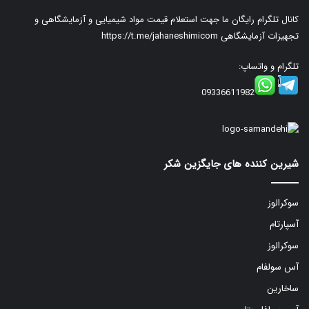
کانال تلگرام رایگان ما جهت استعلام قیمت مواد شیمیایی و آزمایشگاهی و
تجهیزات آزمایشگاهی
https://t.me/jahaneshimicom
تلگرام و واتساپ:
09336611982
شیرین کننده های جایگزین شکر
سوکرالوز
آسپارتام
سوکرالوز
آس سولفام
ساخارین