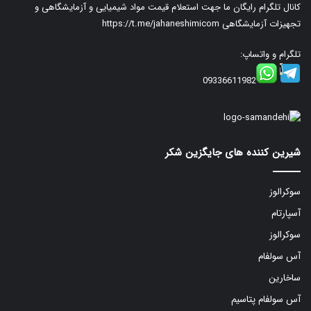
کانال تلگرام رایگان ما جهت استعلام قیمت مواد شیمیایی و آزمایشگاهی و
تجهیزات آزمایشگاهی
https://t.me/jahaneshimicom
تلگرام و واتساپ:
09336611982
شیرین کننده های جایگزین شکر
سوکرالوز
آسپارتام
سوکرالوز
آس سولفام
ساخارین
آس سولفام پتاسیم