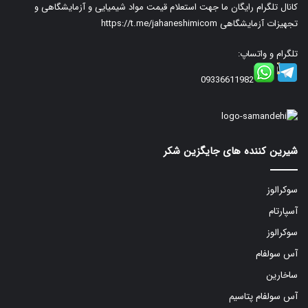
کانال تلگرام رایگان ما جهت استعلام قیمت مواد شیمیایی و آزمایشگاهی و
تجهیزات آزمایشگاهی
https://t.me/jahaneshimicom
تلگرام و واتساپ:
09336611982
شیرین کننده های جایگزین شکر
سوکرالوز
آسپارتام
سوکرالوز
آس سولفام
ساخارین
آس سولفام پتاسیم