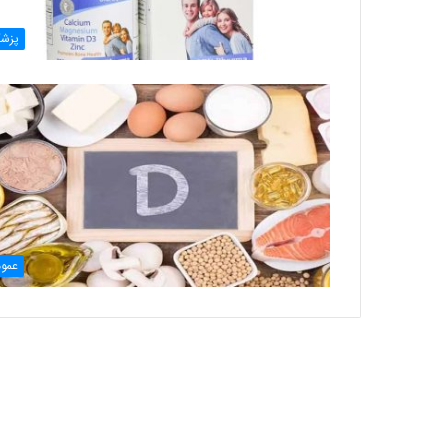
پزش
عمو