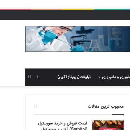
سایدبار
جستجو
اورزی و دامپروری
تبلیغات(رپورتاژ آگهی)
برای
محبوب ترین مقالات
قیمت فروش و خرید سوربیتول
(Sorbitol) | کاربرد سوربیتول