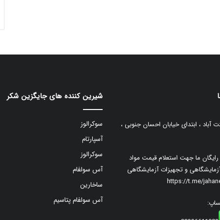
شیرین کننده های جایگزین شکر
سوکرالوز
ت آباد ، ابتدای خیابان احسان جنوبی ،
آسپارتام
سوکرالوز
م رایگان ما جهت استعلام قیمت مواد
زمایشگاهی و تجهیزات آزمایشگاهی
آس سولفام
https://t.me/jaha
ساخارین
آس سولفام پتاسیم
ساپ: