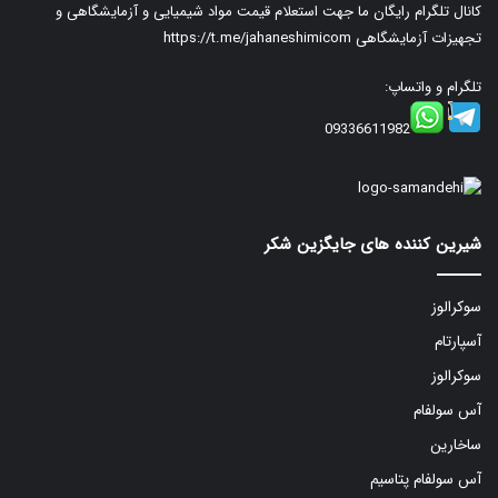
کانال تلگرام رایگان ما جهت استعلام قیمت مواد شیمیایی و آزمایشگاهی و
تجهیزات آزمایشگاهی
https://t.me/jahaneshimicom
تلگرام و واتساپ:
09336611982
شیرین کننده های جایگزین شکر
سوکرالوز
آسپارتام
سوکرالوز
آس سولفام
ساخارین
آس سولفام پتاسیم