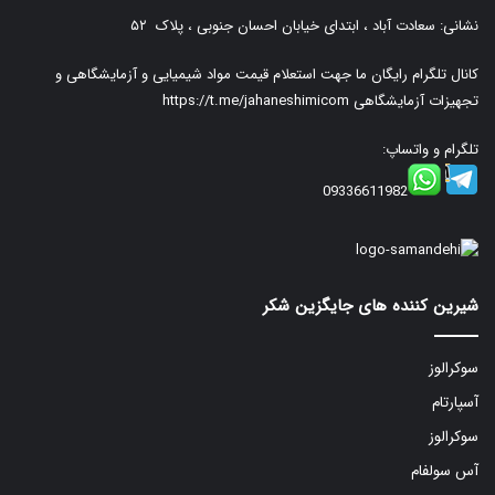
نشانی: سعادت آباد ، ابتدای خیابان احسان جنوبی ، پلاک ۵۲
کانال تلگرام رایگان ما جهت استعلام قیمت مواد شیمیایی و آزمایشگاهی و
تجهیزات آزمایشگاهی
https://t.me/jahaneshimicom
تلگرام و واتساپ:
09336611982
شیرین کننده های جایگزین شکر
سوکرالوز
آسپارتام
سوکرالوز
آس سولفام