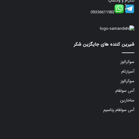
تلگرام و واتساپ:
09336611982
شیرین کننده های جایگزین شکر
سوکرالوز
آسپارتام
سوکرالوز
آس سولفام
ساخارین
آس سولفام پتاسیم