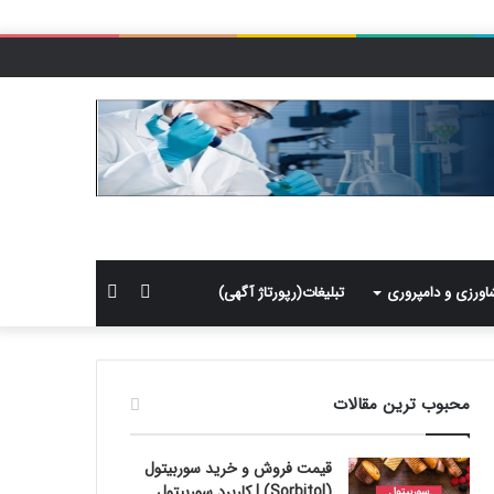
سایدبار
جستجو
اورزی و دامپروری
تبلیغات(رپورتاژ آگهی)
برای
محبوب ترین مقالات
قیمت فروش و خرید سوربیتول
(Sorbitol) | کاربرد سوربیتول