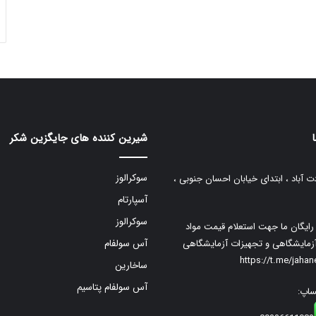
شیرین کننده های جایگزین شکر
سوکرالوز
ت آباد ، ابتدای خیابان احسان جنوبی ،
آسپارتام
سوکرالوز
م رایگان ما جهت استعلام قیمت مواد
زمایشگاهی و تجهیزات آزمایشگاهی
آس سولفام
https://t.me/jaha
ساخارین
آس سولفام پتاسیم
ساپ: