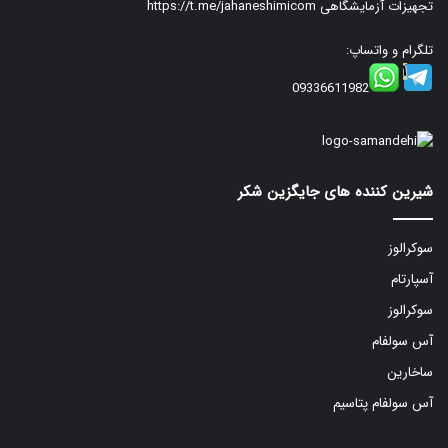
تجهیزات آزمایشگاهی
https://t.me/jahaneshimicom
تلگرام و واتساپ:
09336611982
شیرین کننده های جایگزین شکر
سوکرالوز
آسپارتام
سوکرالوز
آس سولفام
ساخارین
آس سولفام پتاسیم