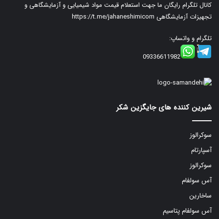
کانال تلگرام رایگان ما جهت استعلام قیمت مواد شیمیایی و آزمایشگاهی و
تجهیزات آزمایشگاهی
https://t.me/jahaneshimicom
تلگرام و واتساپ:
09336611982
شیرین کننده های جایگزین شکر
سوکرالوز
آسپارتام
سوکرالوز
آس سولفام
ساخارین
آس سولفام پتاسیم