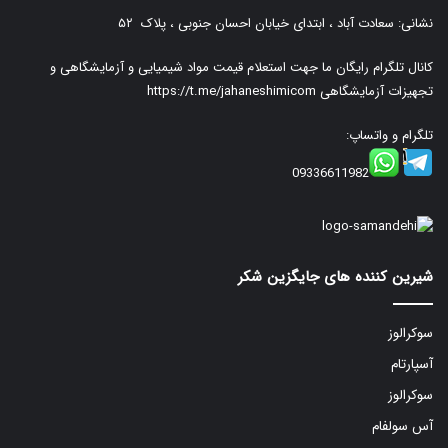
نشانی: سعادت آباد ، ابتدای خیابان احسان جنوبی ، پلاک ۵۲
کانال تلگرام رایگان ما جهت استعلام قیمت مواد شیمیایی و آزمایشگاهی و
تجهیزات آزمایشگاهی
https://t.me/jahaneshimicom
تلگرام و واتساپ:
09336611982
شیرین کننده های جایگزین شکر
سوکرالوز
آسپارتام
سوکرالوز
آس سولفام