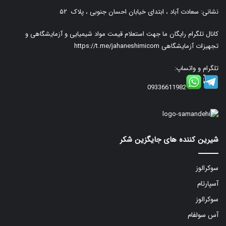
نشانی: سعادت آباد ، ابتدای خیابان احسان جنوبی ، پلاک ۵۲
کانال تلگرام رایگان ما جهت استعلام قیمت مواد شیمیایی و آزمایشگاهی و
تجهیزات آزمایشگاهی
https://t.me/jahaneshimicom
تلگرام و واتساپ:
09336611982
شیرین کننده های جایگزین شکر
سوکرالوز
آسپارتام
سوکرالوز
آس سولفام