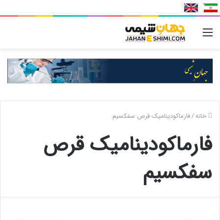
منو
خانه
/
فارماکودینامیک قرص سفکسیم
فارماکودینامیک قرص
سفکسیم