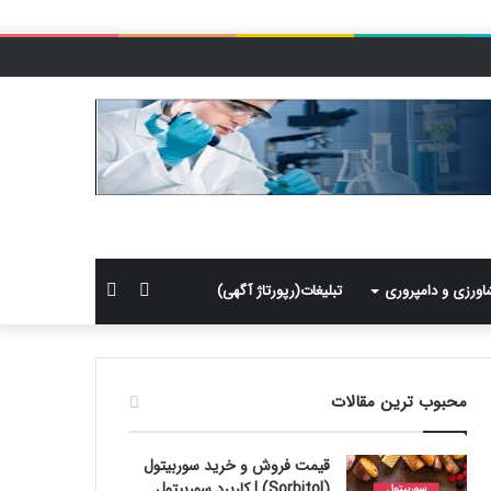
سایدبار
جستجو
اورزی و دامپروری
تبلیغات(رپورتاژ آگهی)
برای
محبوب ترین مقالات
قیمت فروش و خرید سوربیتول
(Sorbitol) | کاربرد سوربیتول