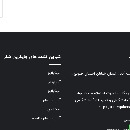
شیرین کننده های جایگزین شکر
سوکرالوز
ت آباد ، ابتدای خیابان احسان جنوبی ،
آسپارتام
سوکرالوز
م رایگان ما جهت استعلام قیمت مواد
زمایشگاهی و تجهیزات آزمایشگاهی
آس سولفام
https://t.me/jaha
ساخارین
آس سولفام پتاسیم
ساپ: