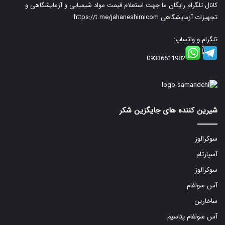
کانال تلگرام رایگان ما جهت استعلام قیمت مواد شیمیایی و آزمایشگاهی و
تجهیزات آزمایشگاهی
https://t.me/jahaneshimicom
تلگرام و واتساپ:
09336611982
شیرین کننده های جایگزین شکر
سوکرالوز
آسپارتام
سوکرالوز
آس سولفام
ساخارین
آس سولفام پتاسیم