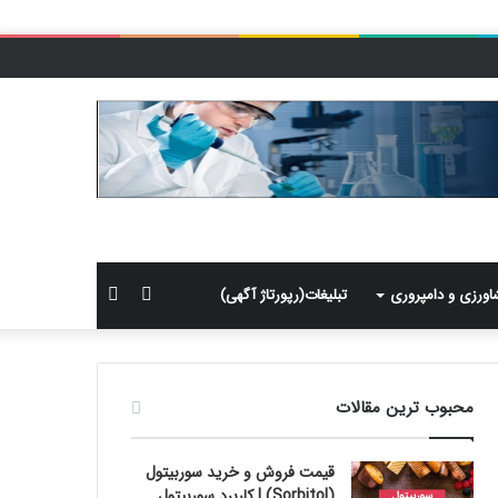
سایدبار
جستجو
اورزی و دامپروری
تبلیغات(رپورتاژ آگهی)
برای
محبوب ترین مقالات
قیمت فروش و خرید سوربیتول
(Sorbitol) | کاربرد سوربیتول