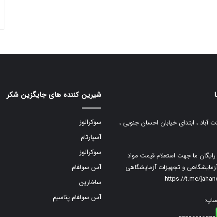
شیرین کننده های جایگزین شکر
سوکرالوز
ت آباد ، ابتدای خیابان احسان جنوبی ،
آسپارتام
سوکرالوز
م رایگان ما جهت استعلام قیمت مواد
زمایشگاهی و تجهیزات آزمایشگاهی
آس سولفام
https://t.me/jaha
ساخارین
آس سولفام پتاسیم
ساپ: