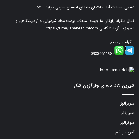
نشانی: سعادت آباد ، ابتدای خیابان احسان جنوبی ، پلاک ۵۲
کانال تلگرام رایگان ما جهت استعلام قیمت مواد شیمیایی و آزمایشگاهی و
تجهیزات آزمایشگاهی
https://t.me/jahaneshimicom
تلگرام و واتساپ:
09336611982
شیرین کننده های جایگزین شکر
سوکرالوز
آسپارتام
سوکرالوز
آس سولفام