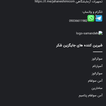
تجهیزات آزمایشگاهی
https://t.me/jahaneshimicom
تلگرام و واتساپ:
09336611982
شیرین کننده های جایگزین شکر
سوکرالوز
آسپارتام
سوکرالوز
آس سولفام
ساخارین
آس سولفام پتاسیم