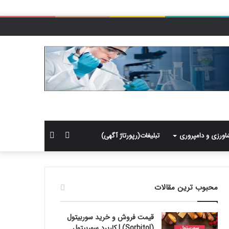
سایدبار
جستجو
اورزی و دامپروری
تبلیغات(رپورتاژ آگهی)
برای
محبوب ترین مقالات
قیمت فروش و خرید سوربیتول
(Sorbitol) | کاربرد سوربیتول