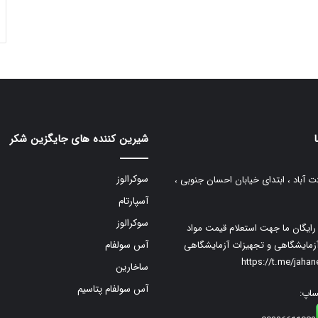
شیرین کننده های جایگزین شکر
سوکرالوز
ت آباد ، ابتدای خیابان احسان جنوبی ،
آسپارتام
سوکرالوز
م رایگان ما جهت استعلام قیمت مواد
زمایشگاهی و تجهیزات آزمایشگاهی
آس سولفام
https://t.me/jaha
ساخارین
آس سولفام پتاسیم
ساپ: