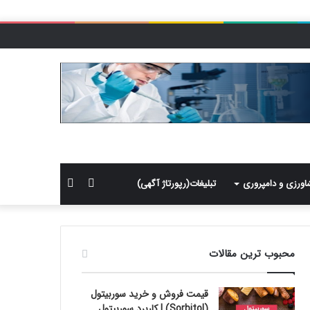
سایدبار
جستجو
اورزی و دامپروری
تبلیغات(رپورتاژ آگهی)
برای
محبوب ترین مقالات
قیمت فروش و خرید سوربیتول
(Sorbitol) | کاربرد سوربیتول