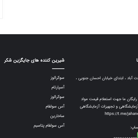
شیرین کننده های جایگزین شکر
سوکرالوز
ت آباد ، ابتدای خیابان احسان جنوبی ،
آسپارتام
سوکرالوز
م رایگان ما جهت استعلام قیمت مواد
زمایشگاهی و تجهیزات آزمایشگاهی
آس سولفام
https://t.me/jaha
ساخارین
آس سولفام پتاسیم
ساپ: