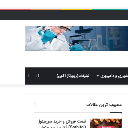
سایدبار
جستجو
اورزی و دامپروری
تبلیغات(رپورتاژ آگهی)
برای
محبوب ترین مقالات
قیمت فروش و خرید سوربیتول
(Sorbitol) | کاربرد سوربیتول