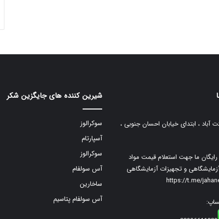
شیرین کننده های جایگزین شکر
سوکرالوز
ت آباد ، ابتدای خیابان احسان جنوبی ،
آسپارتام
سوکرالوز
م رایگان ما جهت استعلام قیمت مواد
زمایشگاهی و تجهیزات آزمایشگاهی
آس سولفام
https://t.me/jaha
ساخارین
آس سولفام پتاسیم
ساپ: