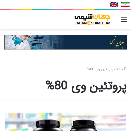
منو
خانه
/
پروتئین وی 80%
پروتئین وی 80%