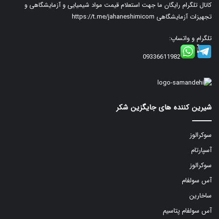
کانال تلگرام رایگان ما جهت استعلام قیمت مواد شیمیایی و آزمایشگاهی و
تجهیزات آزمایشگاهی
https://t.me/jahaneshimicom
تلگرام و واتساپ:
09336611982
شیرین کننده های جایگزین شکر
سوکرالوز
آسپارتام
سوکرالوز
آس سولفام
ساخارین
آس سولفام پتاسیم