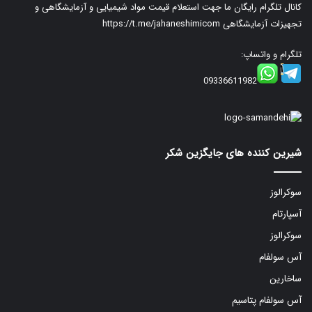
کانال تلگرام رایگان ما جهت استعلام قیمت مواد شیمیایی و آزمایشگاهی و
تجهیزات آزمایشگاهی
https://t.me/jahaneshimicom
تلگرام و واتساپ:
09336611982
شیرین کننده های جایگزین شکر
سوکرالوز
آسپارتام
سوکرالوز
آس سولفام
ساخارین
آس سولفام پتاسیم