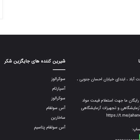
شیرین کننده های جایگزین شکر
سوکرالوز
ت آباد ، ابتدای خیابان احسان جنوبی ،
آسپارتام
سوکرالوز
م رایگان ما جهت استعلام قیمت مواد
زمایشگاهی و تجهیزات آزمایشگاهی
آس سولفام
https://t.me/jaha
ساخارین
آس سولفام پتاسیم
ساپ: