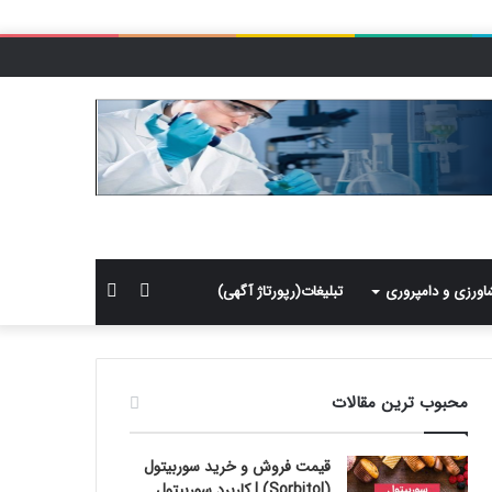
سایدبار
جستجو
اورزی و دامپروری
تبلیغات(رپورتاژ آگهی)
برای
محبوب ترین مقالات
قیمت فروش و خرید سوربیتول
(Sorbitol) | کاربرد سوربیتول