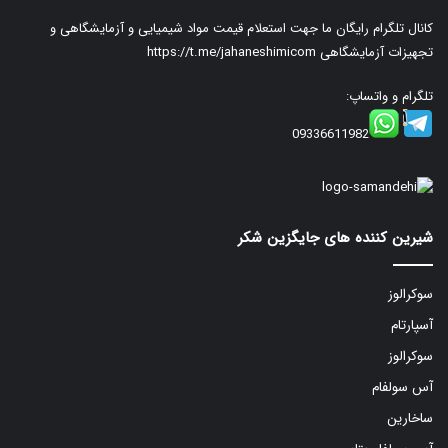
کانال تلگرام رایگان ما جهت استعلام قیمت مواد شیمیایی و آزمایشگاهی و
تجهیزات آزمایشگاهی
https://t.me/jahaneshimicom
تلگرام و واتساپ:
09336611982
شیرین کننده های جایگزین شکر
سوکرالوز
آسپارتام
سوکرالوز
آس سولفام
ساخارین