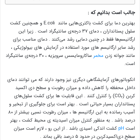
جالب است بدانیم که :
بهترین دما برای کشت باکتری‌هایی مانند E.coli و همچنین کشت
سلول پستانداران ، دمای ۳۷ درجه‌ی سانتیگراد است . زیرا این
ارگانیسم‌ها فقط در چنین دمایی رشد می‌کنند . دمای مناسب برای
رشد سایر ارگانیسم های مورد استفاده در آزمایش های بیولوژیکی ،
مانند جوانه‌ زدن
مخمر
ساکارومایسس سرویزیه ، ۳۰ درجه‌ی سانتیگراد
است.
انکوباتورهای آزمایشگاهی دیگری نیز وجود دارند که می توانند دمای
داخل محفظه را کاهش داده و میزان رطوبت و سطح دی اکسید
کربن (CO
) را کنترل کنند . این قابلیت ها برای کشت سلول‌های
۲
پستانداران بسیار حیاتی است . بهتر است برای جلوگیری از تبخیر و
آسیب رسانده به این ارگانیسم ها ، میزان رطوبت نسبی بیشتر از ۸۰
درصد باشد . به منظور کنترل میزان اسیدیته ی محیط کشت ، بهتر
است
pH
کشت اندکی اسیدی باشد . از این رو ، لازم است میزان
سطح دی‌اکسیدکربن در حدود ۵ درصد باقی بماند .