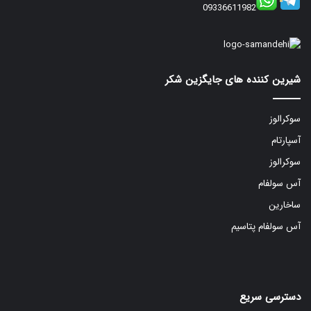
09336611982
شیرین کننده های جایگزین شکر
سوکرالوز
آسپارتام
سوکرالوز
آس سولفام
ساخارین
آس سولفام پتاسیم
دسترسی سریع