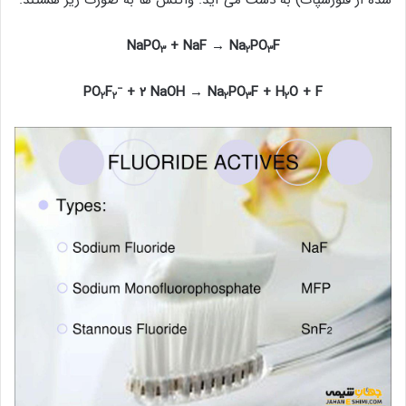
شده از فلورسپات) به دست می آید. واکنش ها به صورت زیر هستند.
NaPO
+ NaF → Na
PO
F
۳
۲
۳
−
PO
F
+ ۲ NaOH → Na
PO
F + H
O + F
۲
۲
۲
۳
۲