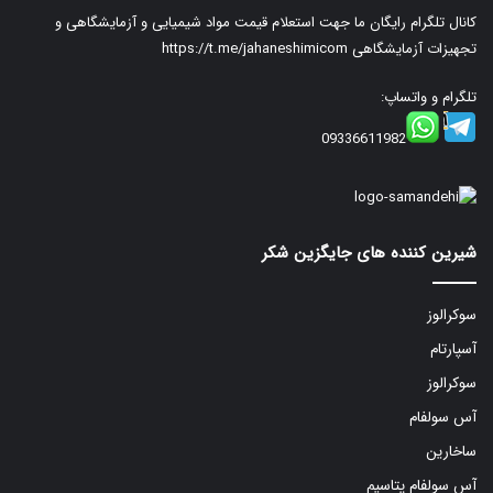
کانال تلگرام رایگان ما جهت استعلام قیمت مواد شیمیایی و آزمایشگاهی و
تجهیزات آزمایشگاهی
https://t.me/jahaneshimicom
تلگرام و واتساپ:
09336611982
شیرین کننده های جایگزین شکر
سوکرالوز
آسپارتام
سوکرالوز
آس سولفام
ساخارین
آس سولفام پتاسیم