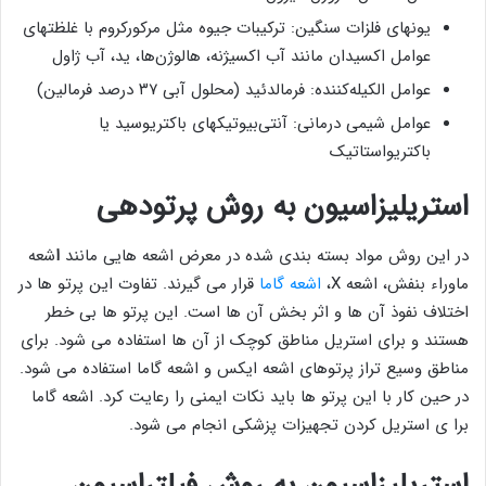
یونهای فلزات سنگین: ترکیبات جیوه مثل مرکورکروم با غلظتهای
عوامل اکسیدان مانند آب اکسیژنه، هالوژن‌ها، ید، آب ژاول
عوامل الکیله‌کننده: فرمالدئید (محلول آبی ۳۷ درصد فرمالین)
عوامل شیمی درمانی: آنتی‌بیوتیکهای باکتریوسید یا
باکتریواستاتیک
ا
ستریلیزاسیون به روش پرتودهی
در این روش مواد بسته بندی شده در معرض اشعه هایی مانند
ا
شعه
ماوراء بنفش، اشعه X،
اشعه گاما
قرار می گیرند. تفاوت این پرتو ها در
اختلاف نفوذ آن ها و اثر بخش آن ها است. این پرتو ها بی خطر
هستند و برای استریل مناطق کوچک از آن ها استفاده می شود. برای
مناطق وسیع تراز پرتوهای اشعه ایکس و اشعه گاما استفاده می شود.
در حین کار با این پرتو ها باید نکات ایمنی را رعایت کرد. اشعه گاما
برا ی استریل کردن تجهیزات پزشکی انجام می شود.