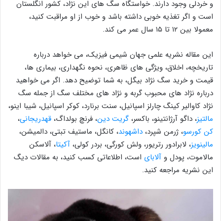
و خردلی وجود دارند. خواستگاه سگ های این نژاد، کشور انگلستان
است و اگر تغذیه خوبی داشته باشد و خوب از او مراقبت کنید،
معمولا بین ۱۲ تا ۱۵ سال عمر می کند.
این مقاله نشریه علمی جهان شیمی فیزیک، می خواهد درباره
تاریخچه، اخلاق، ویژگی های ظاهری، نحوه نگهداری، بیماری ها،
قیمت و خرید سگ نژاد بیگل، به شما توضیح دهد. اگر می خواهید
درباره نژاد های محبوب گربه و نژاد های مختلف سگ از جمله سگ
نژاد کاوالیر کینگ چارلز اسپانیل، سنت برنارد، کوکر اسپانیل، شیبا اینو،
مالتیز
، داگو آرژانتینو، باکسر،
گریت دین
، فرنچ بولداگ،
قهدریجانی
،
کن کورسو
، ژرمن شپرد،
داشهوند
، کانگل، ماستیف تبتی، دالمیشن،
مالینویز
، لابرادور رتریور، ولش کورگی، بردر کولی،
آکیتا
، آلاسکن
مالاموت، پودل و
آلابای
است، اطلاعاتی کسب کنید، به مقالات دیگ
این نشریه مراجعه کنید.