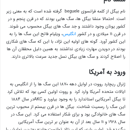
نام بیگل از کلمه فرانسوی beguele گرفته شده است که به معنی زیر
است. احتمالا منشا بیگل ها، سگ هایی بودند که در قرن پنجم و در
کشور یونان وجود داشتند و جد سگ های بیگل محسوب می شوند.
در قرن ۱۱ میلادی و در کشور
انگلیس
، ویلیام فاتح این سگ ها را به
این کشور آورد. گونه های اولیه این نژاد، با این که سگ های شکاری
بودند در دویدن مهارت زیادی نداشتند به همین دلیل محققان آن ها
را اصلاح کردند و سگ های بیگل نسل جدید سرعت بالاتری دارند.
ورود به آمریکا
ژنرال ریچارد رووت در اوایل دهه ۱۸۷۰ این سگ ها را از انگلیس به
ایالات متحده آمریکا وارد کرد و رووت اولین کسی بود که تلاش کرد
تا بیگل آمریکایی استاندارد را به وجود بیاورد و AKCدر سال ۱۸۸۴
این سگ را رسمیت شناخت. بیگل ها در قرن بیستم از محبوب ترین
سگ های خانوادگی بود و برای شکار استفاده می کرد. این سگ در
سال ۱۹۲۸ و ۱۱ سال بعد از آن به عنوان بر ترین سگ آمریکایی
برگزیده شد. اولین باری که این نژاد توانست جایزه بهترین نمایش را