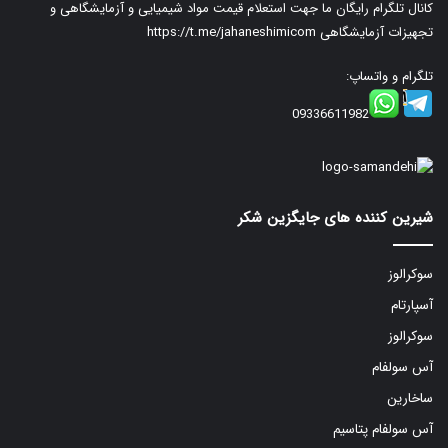
کانال تلگرام رایگان ما جهت استعلام قیمت مواد شیمیایی و آزمایشگاهی و
تجهیزات آزمایشگاهی
https://t.me/jahaneshimicom
تلگرام و واتساپ:
09336611982
شیرین کننده های جایگزین شکر
سوکرالوز
آسپارتام
سوکرالوز
آس سولفام
ساخارین
آس سولفام پتاسیم