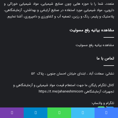
متعدد، شما را با حوزه هایی چون صنایع شیمیایی، مواد شیمیایی خوراکی و
دارویی، مواد شیمیایی مورد استفاده در صنایع آرایشی و بهداشتی، آزمایشگاهی،
پلاستیک و پلیمر، رنگ و رزین، تصفیه آب و کشاورزی و دامپروری، آشنا نماییم.
مشاهده بیانیه رفع مسولیت
مشاهده بیانیه رفع مسولیت
تماس با ما
نشانی: سعادت آباد ، ابتدای خیابان احسان جنوبی ، پلاک ۵۲
کانال تلگرام رایگان ما جهت استعلام قیمت مواد شیمیایی و آزمایشگاهی و
تجهیزات آزمایشگاهی
https://t.me/jahaneshimicom
تلگرام و واتساپ:
09336611982
فیس بوک
توییتر
واتس آپ
تلگرام
وایبر