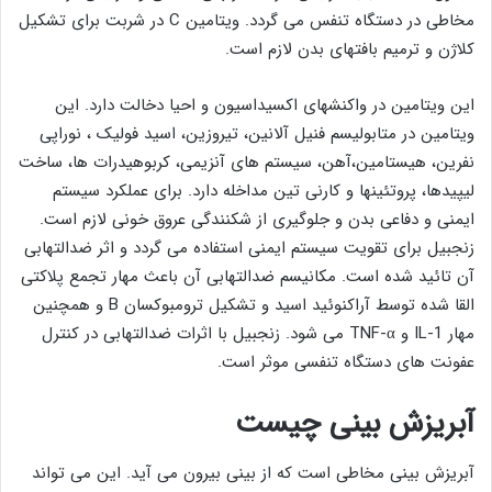
مخاطی در دستگاه تنفس می گردد. ویتامین C در شربت برای تشکیل
کلاژن و ترمیم بافتهای بدن لازم است.
این ویتامین در واکنشهای اکسیداسیون و احیا دخالت دارد. این
ویتامین در متابولیسم فنیل آلانین، تیروزین، اسید فولیک ، نوراپی
نفرین، هیستامین،آهن، سیستم های آنزیمی، کربوهیدرات ها، ساخت
لیپیدها، پروتئینها و کارنی تین مداخله دارد. برای عملکرد سیستم
ایمنی و دفاعی بدن و جلوگیری از شکنندگی عروق خونی لازم است.
زنجبیل برای تقویت سیستم ایمنی استفاده می گردد و اثر ضدالتهابی
آن تائید شده است. مکانیسم ضدالتهابی آن باعث مهار تجمع پلاکتی
القا شده توسط آراکنوئید اسید و تشکیل ترومبوکسان B و همچنین
مهار IL-1 و TNF-α می شود. زنجبیل با اثرات ضدالتهابی در کنترل
عفونت های دستگاه تنفسی موثر است.
آبریزش بینی چیست
آبریزش بینی مخاطی است که از بینی بیرون می آید. این می تواند