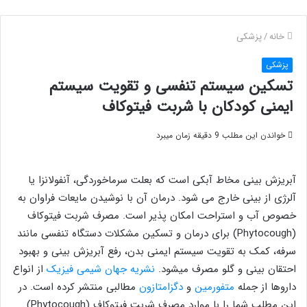
خانه
/
پزشکی
پزشکی
تسکین سیستم تنفسی و تقویت سیستم
ایمنی کودکان با شربت فیتوکاف
خواندن این مطلب 9 دقیقه زمان میبرد
آبریزش بینی مخاط آبکی است که بعلت سرماخوردگی، آنفولانزا یا
آلرژی از بینی خارج می شود. درمان آن با نوشیدن مایعات فراوان به
خصوص آب و استراحت امکان پذیر است. مصرف شربت فیتوکاف
(Phytocough) برای درمان و تسکین مشکلات دستگاه تنفسی مانند
سرفه، کمک به تقویت سیستم ایمنی بدن، رفع آبریزش بینی و بهبود
احتقان بینی و گلو مصرف میشود.
نشریه جهان شیمی فیزیک
از انواع
داروها از جمله
متفورمین
و
دگزامتازون
مطالبی منتشر کرده است. در
این مطلب شما را با موارد مصرف شربت فیتوکاف (Phytocough)