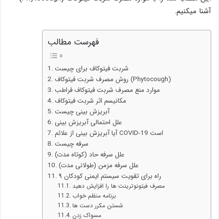
آشنا میکنیم.
فهرست مطالب
شربت فیتوکاف برای چیست
روش مصرف شربت فیتوکاف (Phytocough)
موارد منع مصرف شربت فیتوکاف فراطب
مکانیسم اثر شربت فیتوکاف
آبریزش بینی چیست
علل احتمالی آبریزش بینی
آیا آبریزش بینی از علائم COVID-19 است
سرفه چیست
علل سرفه حاد (کوتاه مدت)
علل سرفه مزمن (طولانی مدت)
۹ راه برای تقویت سیستم ایمنی کودکان
مصرف فیتونوترینت ها را افزایش دهید
برنامه منظم خواب
شستن مکرر دست ها
مسواک زدن