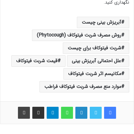
نگهداری کنید.
آبریزش بینی چیست
روش مصرف شربت فیتوکاف (Phytocough)
شربت فیتوکاف برای چیست
علل احتمالی آبریزش بینی
قیمت شربت فیتوکاف
مکانیسم اثر شربت فیتوکاف
موارد منع مصرف شربت فیتوکاف فراطب
فیس بوک
توییتر
لینکدین
واتس آپ
تلگرام
اشتراک گذاری از طریق ایمیل
چاپ