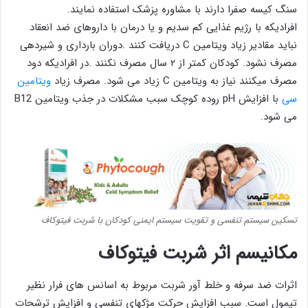
سنگ کیسه صفرا دارند با مشاوره پزشک استفاده نمایند.
افرادیکه با رژیم غذایی کم سدیم و یا درمان با داروهای ضد انعقاد
نباید مقادیر زیاد ویتامین C دریافت کنند .دوران بارداری و شیردهی
مصرف نشود. کودکان کمتر از ۲ سال مصرف نکنند .در افرادیکه دود
مصرف میکنند نیاز به ویتامین C زیاد می شود. مصرف زیاد
ویتامین
سی
با افزایش pH روده کوچک سبب مشکلات در جذب ویتامین B12
می شود.
تسکین سیستم تنفسی و تقویت سیستم ایمنی کودکان با شربت فیتوکاف
مکانیسم اثر شربت فیتوکاف
اثرات ضد سرفه و خلط آور شربت مربوط به اسانس های فرار نظیر
تیمول است. سبب افزایش حرکت مژکهای تنفسی و افزایش ترشحات