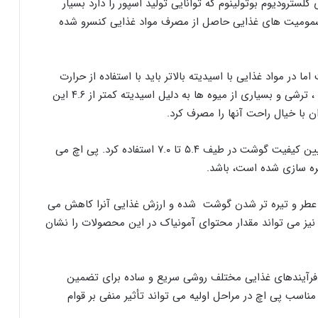
سترودیوم بوتولینوم که توانایی تولید اسپور را دارد بسیار
مسمومیت های غذایی حاصل از مصرف مواد غذایی کنسرو شده
ر از ۴.۶ قادر به رشد نیست اما در مواد غذایی با اسیدیته بالاتر باید با استفاده از حرارت
این باکتری را از بین برد . در مواد غذایی مثل مربا ، ژله ، ترشی و بسیاری از میوه ها به دلیل اسیدیته کمتر از ۴.۶ این
با خیال راحت آنها را مصرف کرد.
همچنین از pH می توان به عنوان یک شاخص برای تعیین کیفیت گوشت در طیف ۵.۴ تا ۷.۰ استفاده کرد. پی اچ می
یره سازی شده است، باشد.
از حد pH باعث از بین رفتن عطر و تیره تر شدن گوشت شده و ارزش غذایی آنرا کاهش می
یز می تواند مقدار محتوای آمونیاک در این محصولات را نشان
بل از افزودن آن به فرآیندهای غذایی مختلف روشی سریع و ساده برای تضمین
ناسب پی اچ در مراحل اولیه می تواند تأثیر منفی بر قوام