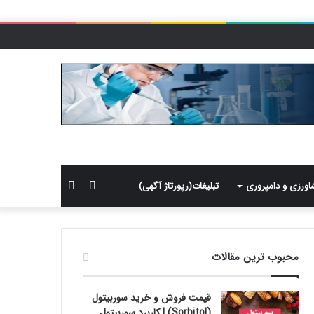
سایدبار
جستجو
اورزی و دامپروری
تبلیغات(رپورتاژ آگهی)
برای
محبوب ترین مقالات
قیمت فروش و خرید سوربیتول
(Sorbitol) | کاربرد سوربیتول