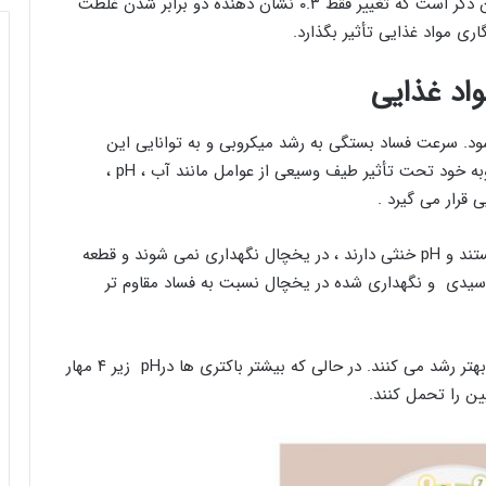
نشان دهنده افزایش ۱۰ برابری غلظت اسید است. شایان ذکر است که تغییر فقط ۰.۳ نشان دهنده دو برابر شدن غلظت
ود. سرعت فساد بستگی به رشد میکروبی و به توانایی این
میکروارگانیسم ها در رشد و تکثیر دارد. این مسئله به نوبه خود تحت تأثیر طیف وسیعی از عوامل مانند آب ، pH ،
 قرار می گیرد .
غذاهایی که به سرعت خراب می شوند اغلب مرطوب هستند و pH خنثی دارند ، در یخچال نگهداری نمی شوند و قطعه
 اسیدی و نگهداری شده در یخچال نسبت به فساد مقاوم تر
میکروارگانیسم ها معمولا در pH خنثی بین ۶/۶ – ۵/۵ بهتر رشد می کنند. در حالی که بیشتر باکتری ها درpH زیر ۴ مهار