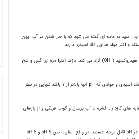
دارد. اسید به ماده ای گفته می شود که با حل شدن در آب یون
–
 هیدروکسید (
OH) آزاد می کند. بازها اکثرا مزه ای گس و تلخ
بر اساس مقیاس پی اچ موادی که pH آنها کمتر از ۷ باشد اسیدی و موادی که pH آنها بالاتر از ۷ باشد قلیایی در نظر
ابه های گازدار , افشره یا آب پرتقال و گوجه فرنگی و از بازهای
با توجه به ماهیت لگاریتمی پی اچ حتی تغییرات اندک در pH قابل توجه هستند. در واقع تفاوت بین pH 6 و pH 5