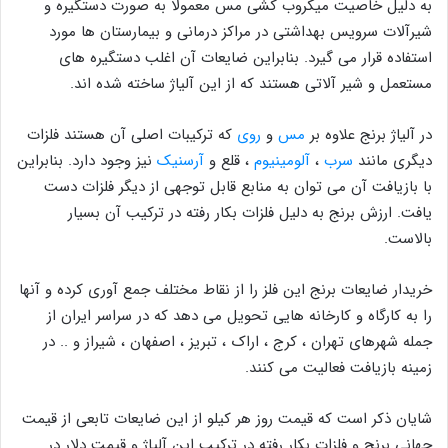
به دلیل خاصیت میکروب کشی مس معمولا به صورت دستگیره و
شیرآلات سرویس بهداشتی در مراکز درمانی و بیمارستان ها مورد
استفاده قرار می گیرد. بنابراین ضایعات آن اغلب دستگیره های
مستعمل و شیر آلاتی هستند که از این آلیاژ ساخته شده اند.
در آلیاژ برنج علاوه بر
مس
و
روی
که ترکیبات اصلی آن هستند فلزات
دیگری مانند
سرب
،
آلومینیوم
، قلع و
آرسنیک
نیز وجود دارد. بنابراین
با بازیافت آن می توان به منابع قابل توجهی از دیگر فلزات دست
یافت. ارزش برنج به دلیل فلزات بکار رفته در ترکیب آن بسیار
بالاست.
خریدار ضایعات برنج این فلز را از نقاط مختلف جمع آوری کرده و آنها
را به کارگاه و کارخانه هایی تحویل می دهد که در سراسر ایران از
جمله شهرهای تهران ، کرج ، اراک ، تبریز ، اصفهان ، شیراز و .. در
زمینه بازیافت فعالیت می کنند.
شایان ذکر است که قیمت روز هر کیلو از این ضایعات تابعی از قیمت
جهانی برنج و فلزات بکار رفته در ترکیب این آلیاژ و قیمت دلار در